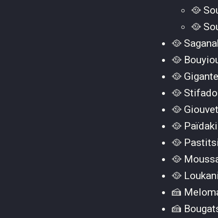
🥘 So
🥘 So
🥘 Sagana
🥘 Bouyio
🥘 Gigant
🥘 Stifad
🥘 Giouve
🥘 Païdak
🥘 Pastit
🥘 Mouss
🥘 Loukan
🍰 Melom
🍰 Bouga