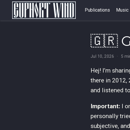
Publications
Music
🇬🇷 
Jul 10, 2026
5 mi
Hej! I’m shari
there in 2012,
and listened to
Important:
I o
personally trie
subjective, an