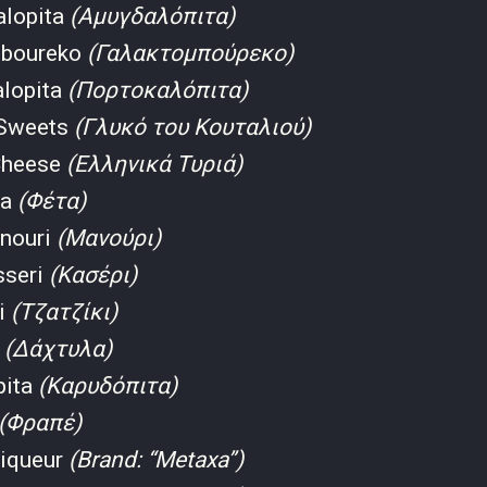
lopita
(Αμυγδαλόπιτα)
oboureko
(Γαλακτομπούρεκο)
alopita
(Πορτοκαλόπιτα)
 Sweets
(Γλυκό του Κουταλιού)
Cheese
(Ελληνικά Τυριά)
ta
(Φέτα)
nouri
(Μανούρι)
sseri
(Κασέρι)
ki
(Τζατζίκι)
a
(Δάχτυλα)
pita
(Καρυδόπιτα)
(Φραπέ)
Liqueur
(Brand: “Metaxa”)