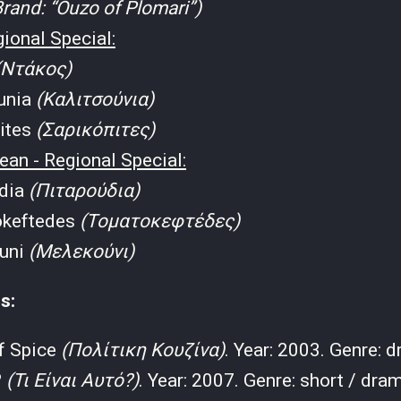
Brand: “Ouzo of Plomari”)
gional Special:
(Ντάκος)
ounia
(Καλιτσούνια)
pites
(Σαρικόπιτες)
an - Regional Special:
udia
(Πιταρούδια)
okeftedes
(Τοματοκεφτέδες)
uni
(Μελεκούνι)
s:
f Spice
(Πολίτικη Κουζίνα)
. Year: 2003. Genre: 
?
(Τι Eίναι Αυτό?)
. Year: 2007. Genre: short / dra