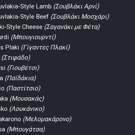
uvlakia-Style Lamb
(Σουβλάκι Αρνί)
uvlakia-Style Beef
(Σουβλάκι Μοσχάρι)
ki-Style Cheese
(Σαγανάκι με Φέτα)
urdi
(Μπουγιουρντί)
es Plaki
(Γίγαντες Πλακί)
o
(Στιφάδο)
tsi
(Γιουβέτσι)
ia
(Παϊδάκια)
sio
(Παστίτσιο)
aka
(Μουσακάς)
iko
(Λουκάνικο)
akarono
(Μελομακάρονο)
tsa
(Μπουγάτσα)