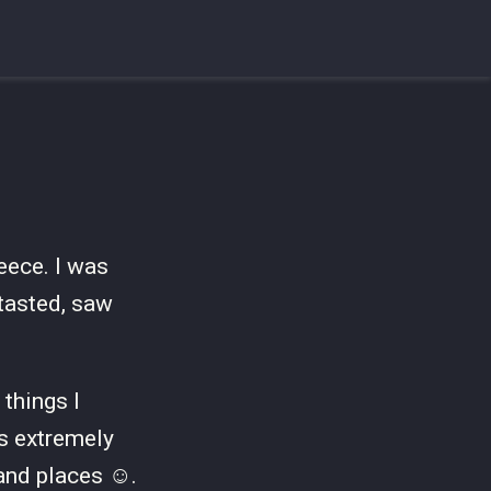
eece. I was
tasted, saw
things I
is extremely
and places ☺️.