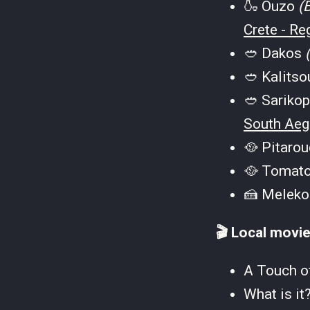
🍶 Ouzo
(
Crete - Re
🥙 Dakos
🥙 Kalits
🥙 Sariko
South Aege
🥘 Pitaro
🥘 Tomat
🍰 Meleko
🎬 Local movie
A Touch o
What is it