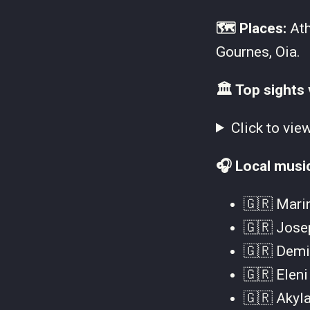
🗺 Places:
Ath
Gournes, Oia.
🏛 Top sights 
Click to vie
🎧 Local musi
🇬🇷 Marin
🇬🇷 Josep
🇬🇷 Demi
🇬🇷 Eleni
🇬🇷 Akyla