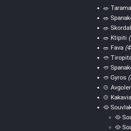
🥗 Tarama
🥗 Spanak
🥗 Skorda
🥗 Ktipiti
🥗 Fava
(
🥙 Tiropit
🥙 Spanak
🥙 Gyros
(
🍲 Avgol
🍲 Kakavi
🥘 Souvla
🥘 So
🥘 So