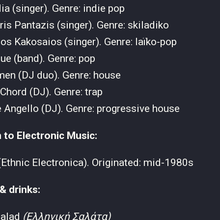
ia (singer). Genre: indie pop
ris Pantazis (singer). Genre: skiladiko
os Kakosaios (singer). Genre: laïko-pop
ue (band). Genre: pop
men (DJ duo). Genre: house
Chord (DJ). Genre: trap
 Angello (DJ). Genre: progressive house
n to Electronic Music:
(Ethnic Electronica). Originated: mid-1980s
 & drinks:
Salad
(Ελληνική Σαλάτα)