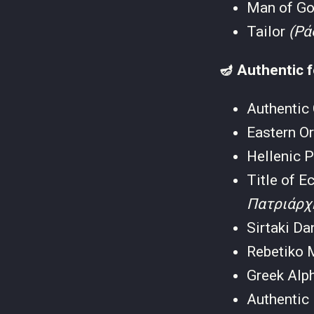
Man of G
Tailor
(Ρά
🪔 Authentic f
Authentic
Eastern O
Hellenic 
Title of E
Πατριάρχ
Sirtaki D
Rebetiko 
Greek Alp
Authentic