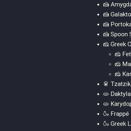
🍰 Amygda
🍰 Galakt
🍰 Portok
🍰 Spoon
🧀 Greek 
🧀 Fe
🧀 Ma
🧀 Ka
🥫 Tzatzi
🫓 Daktyl
🫓 Karydo
🍶 Frappé
🍶 Greek 