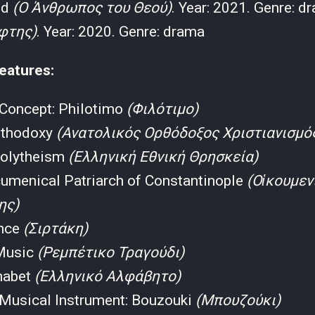
od
(Ο Άνθρωπος του Θεού)
. Year: 2021. Genre: d
φτης)
. Year: 2020. Genre: drama
eatures:
 Concept: Philotimo
(Φιλότιμο)
rthodoxy
(Ανατολικός Ορθόδοξος Χριστιανισμό
Polytheism
(Ελληνική Εθνική Θρησκεία)
cumenical Patriarch of Constantinople
(Οἰκουμεν
ης)
ance
(Σιρτάκη)
Music
(Ρεμπέτικο Τραγούδι)
habet
(Ελληνικό Αλφάβητο)
 Musical Instrument: Bouzouki
(Μπουζούκι)