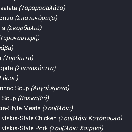
salata
(Ταραμοσαλάτα)
orizo
(Σπανακόρυζο)
lia
(Σκορδαλιά)
(Τυροκαυτερή)
Φάβα)
a
(Τυρóπιτα)
opita
(Σπανακόπιτα)
Γύρος)
emono Soup
(Αυγολέμονο)
a Soup
(Κακκαβιά)
kia-Style Meats
(Σουβλάκι)
uvlakia-Style Chicken
(Σουβλάκι Κοτόπουλο)
uvlakia-Style Pork
(Σουβλάκι Χοιρινό)