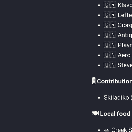
🇬🇷 Klavd
🇬🇷 Lefte
🇬🇷 Giorg
🇺🇳 Antiq
🇺🇳 Play
🇺🇳 Aero 
🇺🇳 Steve
🎚️ Contributio
Skiladiko 
🍽️ Local food
🥗 Greek 