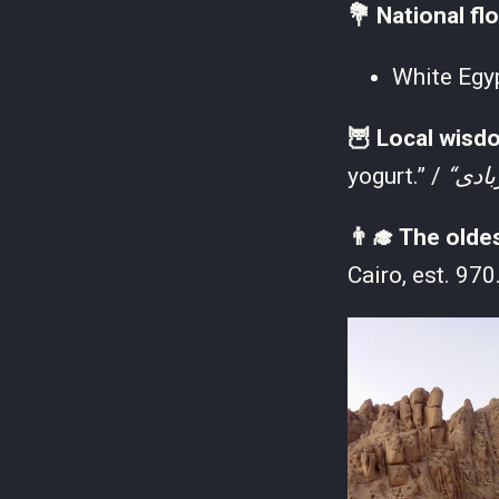
💐 National fl
White Egy
🦉 Local wisd
yogurt.” /
👨‍🎓 The olde
Cairo, est. 970