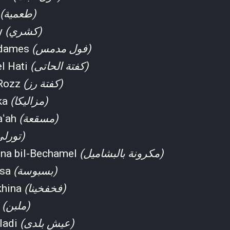
(طعمية)
y
(كشري)
edames
(فول مدمس)
el Hati
(كفتة الحاتى)
 Rozz
(كفتة رز)
ka
(مزاليكا)
aʻah
(مسقعة)
(تورلي)
na bil-Bechamel
(مكرونة بالبشاميل)
usa
(بسبوسة)
khina
(فخفخينا)
n
(ملبن)
aladi
(عيش بلدى)