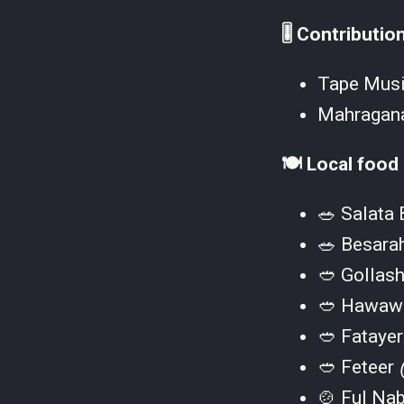
🎚️ Contributio
Tape Musi
Mahraganat
🍽️ Local food
🥗 Salata
🥗 Besara
🥙 Gollas
🥙 Hawaw
🥙 Fataye
🥙 Feteer
🍲 Ful Na