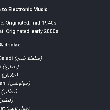
n to Electronic Music:
c. Originated: mid-1940s
. Originated: early 2000s
 & drinks:
 Baladi
(سلطة بلدي)
h
(بصارة)
h
(جلاش)
shi
(حواوشى)
r
(فطاير)
(فطير)
bet
(فول نابت)