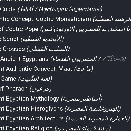
f Copts
(أقباط / Ⲛⲓⲣⲉⲙ̀ⲛⲭⲏⲙⲓ Ⲛ̀ⲭⲣⲏⲥⲧⲓ̀ⲁⲛⲟⲥ)
ntic Concept: Coptic Monasticism
 of Coptic Pope
c Script
(الأبجدية القبطية)
c Crosses
(الصليب القبطى)
 Ancient Egyptians
(المصريون القدماء / 𓆎𓅓𓏏𓊖)
nt Authentic Concept: Maat
(ماعت)
t Game
(لعبة السِّينِت)
 of Pharaoh
(فرعون)
nt Egyptian Mythology
(أساطير مصرية)
nt Egyptian Hieroglyphs
(الهيروغليفية المصرية)
nt Egyptian Architecture
(العمارة المصرية القديمة)
nt Egyptian Religion
(ديانة قدماء المصريين)