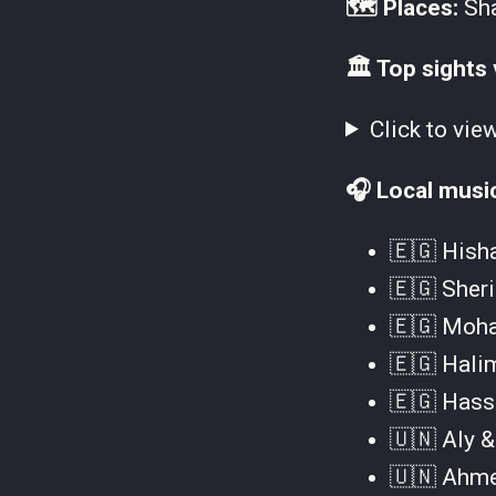
🗺 Places:
Sha
🏛 Top sights 
Click to vie
🎧 Local musi
🇪🇬 Hish
🇪🇬 Sheri
🇪🇬 Moha
🇪🇬 Hali
🇪🇬 Hass
🇺🇳 Aly &
🇺🇳 Ahme