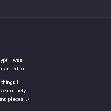
ypt. I was
listened to.
things I
is extremely
and places ☺️.