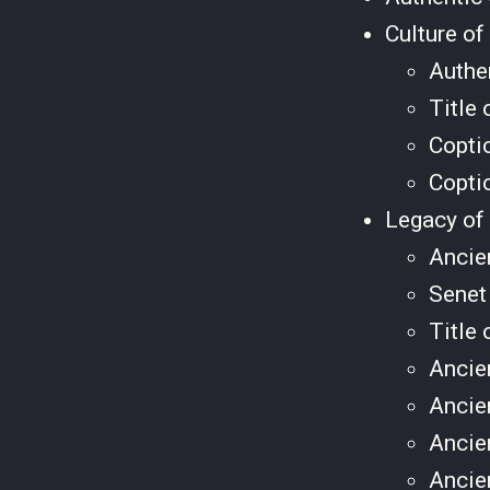
Culture o
Authe
Title
Copti
Copti
Legacy of
Ancie
Sene
Title
Ancie
Ancie
Ancie
Ancie