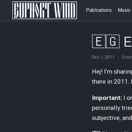
Publications
Music
🇪🇬 
Dec 1, 2011
3 mi
Hej! I’m shari
there in 2011.
Important:
I o
personally trie
subjective, an