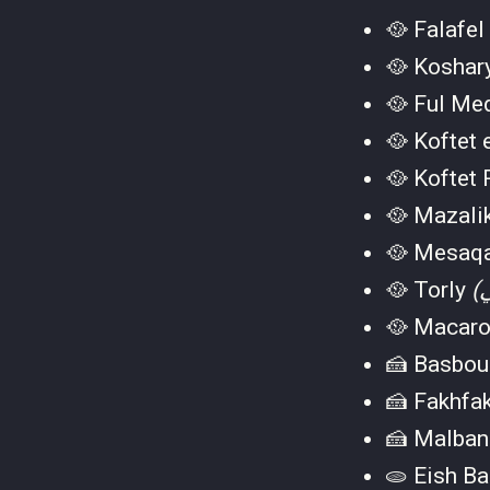
🥘 Falafel
🥘 Koshar
🥘 Ful M
🥘 Koftet 
🥘 Koftet
🥘 Mazali
🥘 Mesaq
🥘 Torly
🥘 Macaro
🍰 Basbo
🍰 Fakhfa
🍰 Malba
🫓 Eish B