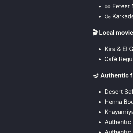
🫓 Feteer
🍶 Karkad
🎬 Local movie
Kira & El 
Café Regul
🪔 Authentic f
Desert Sa
Henna Bod
Khayamiya
Authentic
Authentic