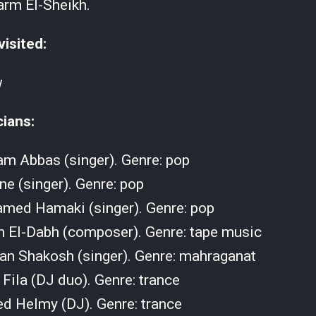
rm El-Sheikh.
visited:
w
cians:
am Abbas (singer). Genre: pop
ne (singer). Genre: pop
med Hamaki (singer). Genre: pop
m El-Dabh (composer). Genre: tape music
an Shakosh (singer). Genre: mahraganat
 Fila (DJ duo). Genre: trance
d Helmy (DJ). Genre: trance