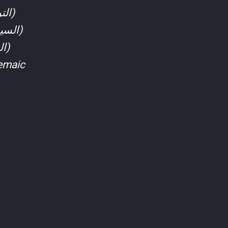
(التوابيت المصرية القديمة)
(السيستروم)
(الخات والشنديت)